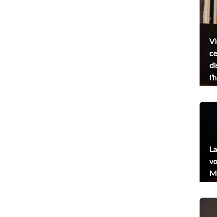
Vi
ce
di
l’
La
vo
Me