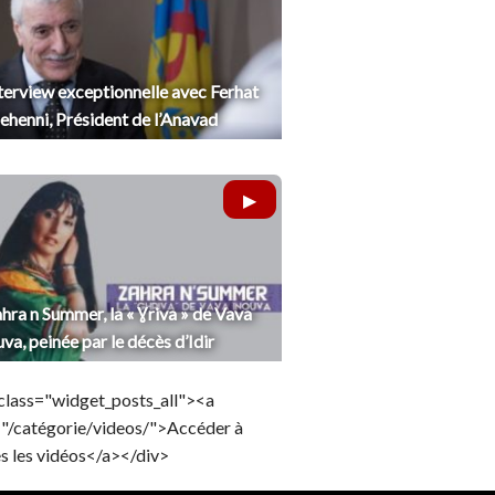
terview exceptionnelle avec Ferhat
henni, Président de l’Anavad
hra n Summer, la « Ɣriva » de Vava
uva, peinée par le décès d’Idir
class="widget_posts_all"><a
="/catégorie/videos/">Accéder à
s les vidéos</a></div>