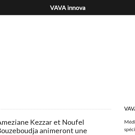
VAVA innova
VAV
Ameziane Kezzar et Noufel
Média
Bouzeboudja animeront une
spéci