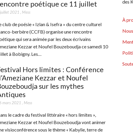
des K
encontre poétique ce 11 juillet
juillet 2021
,
Mess
À pr
e club de poésie « Izlan & Isefra » du centre culturel
Nous
ranco-berbère (CCFB) organise une rencontre
oétique qui sera animée par les deux écrivains
Ment
meziane Kezzar et Noufel Bouzeboudja ce samedi 10
Polit
uillet à Bobigny. Les…
Soute
estival Hors limites : Conférence
d’Ameziane Kezzar et Noufel
ouzeboudja sur les mythes
Antiques
6 mars 2021
,
Mess
ans le cadre du festival littéraire « hors limites »,
meziane Kezzar et Noufel Bouzeboudja vont animer
ne visioconférence sous le thème « Kabylie, terre de