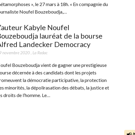
étamorphoses », le 27 mars à 18h. « En compagnie du
ournaliste Noufel Bouzeboudja,…
’auteur Kabyle Noufel
ouzeboudja lauréat de la bourse
Alfred Landecker Democracy
9 novembre 2020
,
La Redac
oufel Bouzeboudja vient de gagner une prestigieuse
ourse décernée à des candidats dont les projets
romeuvent la démocratie participative, la protection
es minorités, la dépolirasation des débats, la justice et
es droits de l’homme. Le…
📢 