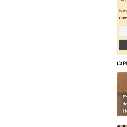
Nos 
dans
📺 P
EX
de
H