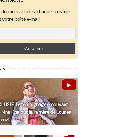
derniers articles, chaque semaine
 votre boite e-mail
lay
LUSIF. Le témoignage émouvant
 Nna Khaloudja, la mère de Lounes
amzi