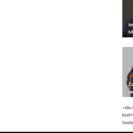
In
Me
Za
in
<div 
href
toute