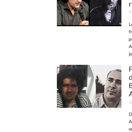
r
9 
L
f
p
A
j
F
B
1
D
A
u