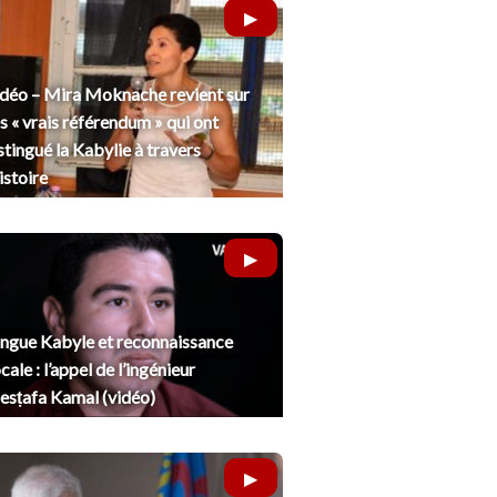
déo – Mira Moknache revient sur
s « vrais référendum » qui ont
stingué la Kabylie à travers
histoire
ngue Kabyle et reconnaissance
cale : l’appel de l’ingénieur
sṭafa Kamal (vidéo)