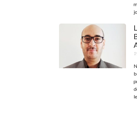
m
j
L
B
1
N
b
p
d
l