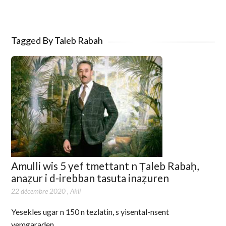
Tagged By Taleb Rabah
Amulli wis 5 γef tmettant n Ṭaleb Rabaḥ,
anaẓur i d-irebban tasuta inaẓuren
22 décembre 2020
,
Akli
Yesekles ugar n 150 n tezlatin, s yisental-nsent
yemgaraden.