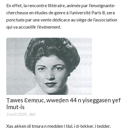
En effet, la rencontre littéraire, animée par l’enseignante-
chercheuse en études de genre à l’université Paris 8, sera
ponctuée par une vente dédicace au siège de l’association
qui va accueillir l’événement.
Ṭawes Ɛemṛuc, wweḍen 44 n yiseggasen ɣef
lmut-is
3 avril 2020
,
Akli
Xas akken di tmura n medden i tlul, i d-tekker, i tedder,