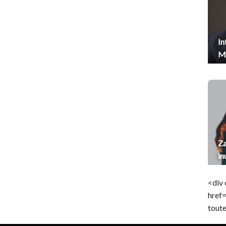
In
Me
Za
in
<div 
href
toute