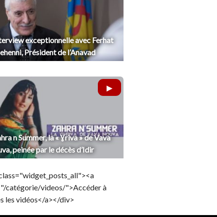
terview exceptionnelle avec Ferhat
henni, Président de l’Anavad
hra n Summer, la « Ɣriva » de Vava
uva, peinée par le décès d’Idir
class="widget_posts_all"><a
="/catégorie/videos/">Accéder à
s les vidéos</a></div>