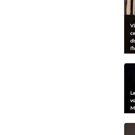
Vi
ce
di
l’
La
vo
Me