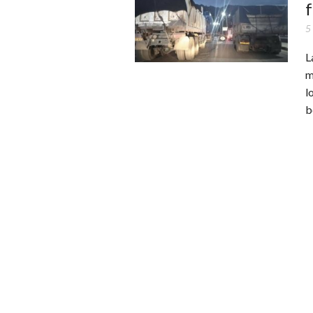
f
5
L
m
l
b