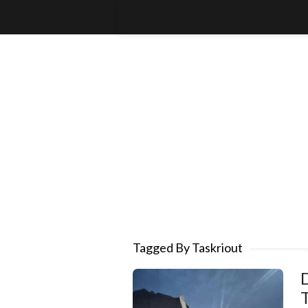
Tagged By Taskriout
D
T