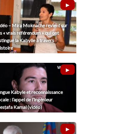
déo – Mira Moknache revient sur
s « vrais référendum » qui ont
stingué la Kabylie à travers
histoire
ngue Kabyle et reconnaissance
cale : l’appel de l’ingénieur
sṭafa Kamal (vidéo)