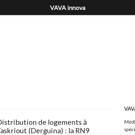
VAVA innova
VAV
istribution de logements à
Média
askriout (Derguina) : la RN9
spéci