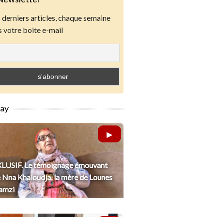
derniers articles, chaque semaine
 votre boite e-mail
lay
LUSIF. Le témoignage émouvant
 Nna Khaloudja, la mère de Lounes
amzi