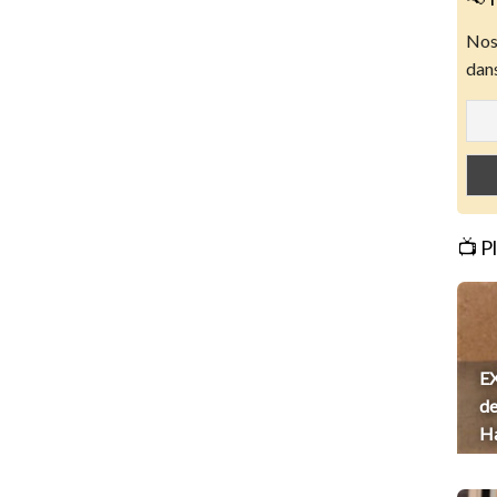
Nos 
dans
📺 P
EX
de
H