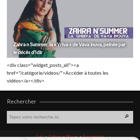
Zahra n Summer, la « Ɣriva » de Vava inuva, peinée par
le décès d’Idir
<div class="widget_posts_all"><a
href="/catégorie/videos/">Accéder à toutes les
vidéos</a></div>
Rechercher
R
e
c
h
Actu
Culture
Play ►
Événements
e