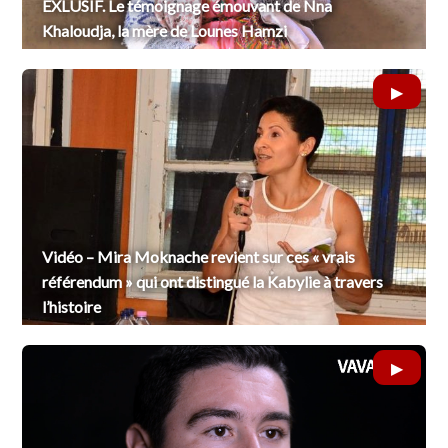
EXLUSIF. Le témoignage émouvant de Nna
Khaloudja, la mère de Lounes Hamzi
Vidéo – Mira Moknache revient sur ces « vrais
référendum » qui ont distingué la Kabylie à travers
l’histoire