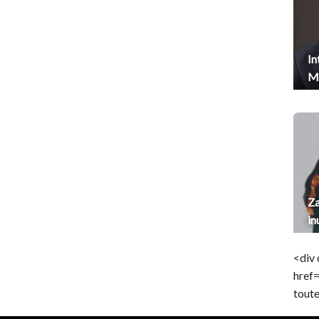
In
Me
Za
in
<div 
href
toute