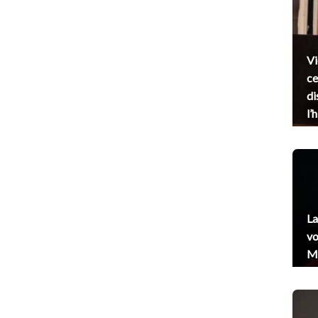
Vi
ce
di
l’
La
vo
Me