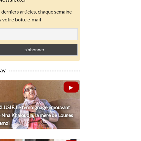
derniers articles, chaque semaine
 votre boite e-mail
lay
LUSIF. Le témoignage émouvant
 Nna Khaloudja, la mère de Lounes
amzi