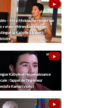
déo – Mira Moknache revient sur
s « vrais référendum » qui ont
stingué la Kabylie à travers
histoire
ngue Kabyle et reconnaissance
cale : l’appel de l’ingénieur
sṭafa Kamal (vidéo)