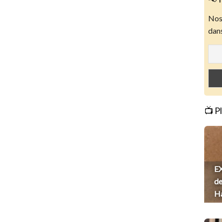
Nos 
dans
📺 P
EX
de
H