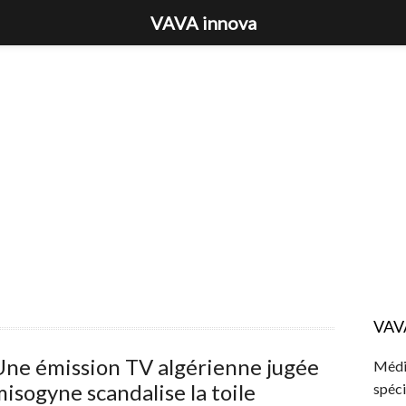
VAVA innova
VAV
Une émission TV algérienne jugée
Média
isogyne scandalise la toile
spéci