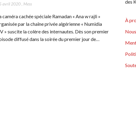
des K
5 avril 2020
,
Mess
a caméra cachée spéciale Ramadan « Ana w rajli »
À pr
rganisée par la chaîne privée algérienne « Numidia
V » suscite la colère des internautes. Dès son premier
Nous
pisode diffusé dans la soirée du premier jour de…
Ment
Polit
Soute