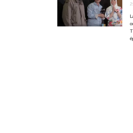
2
L
o
T
é