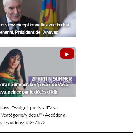
terview exceptionnelle avec Ferhat
henni, Président de l’Anavad
hra n Summer, la « Ɣriva » de Vava
uva, peinée par le décès d’Idir
class="widget_posts_all"><a
="/catégorie/videos/">Accéder à
s les vidéos</a></div>