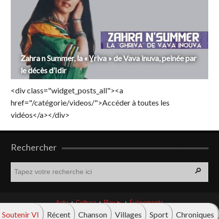
Zahra n Summer, la « Ɣriva » de Vava inuva, peinée par
le décès d’Idir
<div class="widget_posts_all"><a
href="/catégorie/videos/">Accéder à toutes les
vidéos</a></div>
Rechercher
R
e
c
h
Actu
Culture
Play ►
Événements
e
Soutenir VI
Récent
Chanson
Villages
Sport
Chroniques
r
© Vava innova 2026. Tous droits réservés.