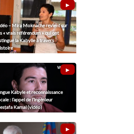
déo – Mira Moknache revient sur
s « vrais référendum » qui ont
stingué la Kabylie à travers
histoire
ngue Kabyle et reconnaissance
cale : l’appel de l’ingénieur
sṭafa Kamal (vidéo)