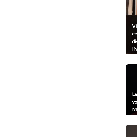
Vi
ce
di
l’
La
vo
Me