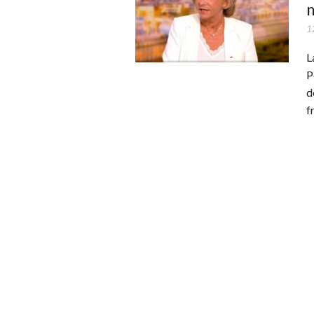
m
1
L
P
d
f