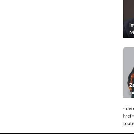
In
Me
Za
in
<div 
href
toute