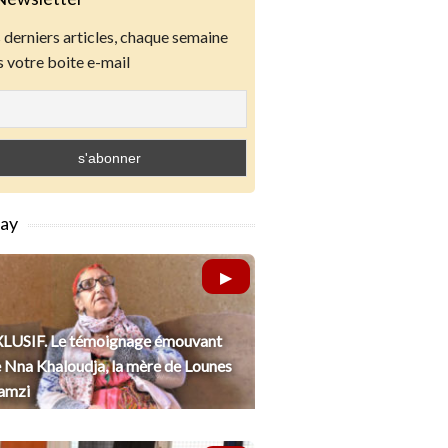
derniers articles, chaque semaine
 votre boite e-mail
lay
LUSIF. Le témoignage émouvant
 Nna Khaloudja, la mère de Lounes
amzi