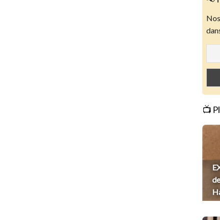
Nos 
dans
📺 P
EX
de
H