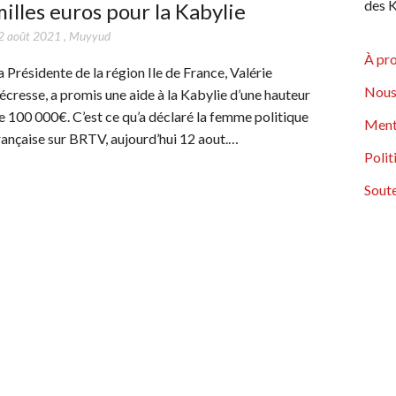
des K
illes euros pour la Kabylie
2 août 2021
,
Muyyud
À pr
a Présidente de la région Ile de France, Valérie
Nous
écresse, a promis une aide à la Kabylie d’une hauteur
e 100 000€. C’est ce qu’a déclaré la femme politique
Ment
rançaise sur BRTV, aujourd’hui 12 aout.…
Polit
Soute