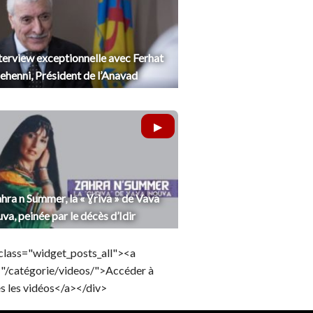
terview exceptionnelle avec Ferhat
henni, Président de l’Anavad
hra n Summer, la « Ɣriva » de Vava
uva, peinée par le décès d’Idir
class="widget_posts_all"><a
="/catégorie/videos/">Accéder à
s les vidéos</a></div>