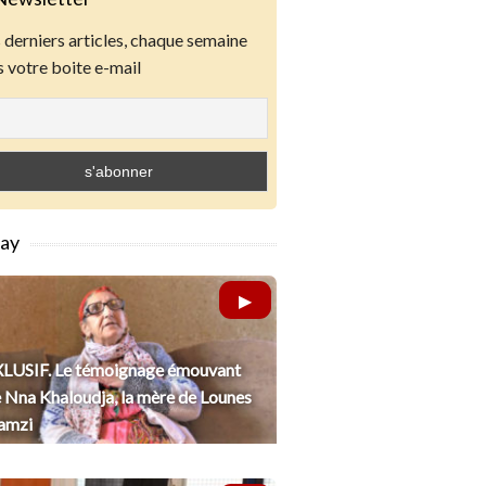
derniers articles, chaque semaine
 votre boite e-mail
lay
LUSIF. Le témoignage émouvant
 Nna Khaloudja, la mère de Lounes
amzi