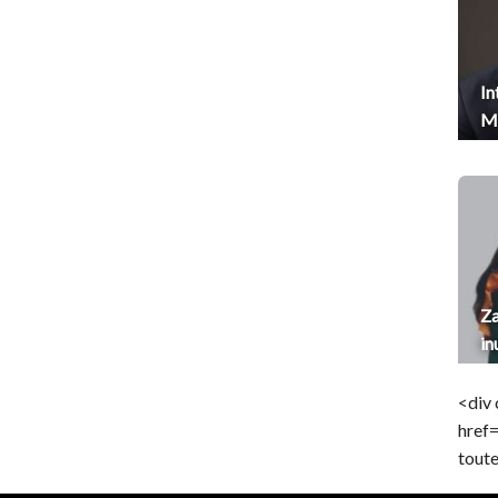
In
Me
Za
in
<div 
href
toute