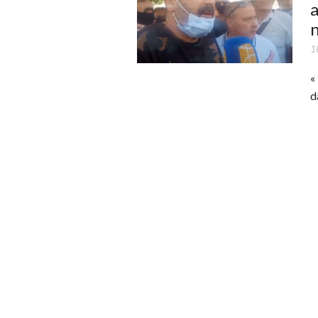
a
n
1
«
d