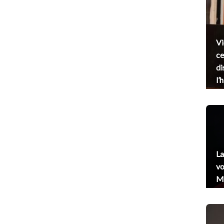
Vi
ce
di
l’
La
vo
Me