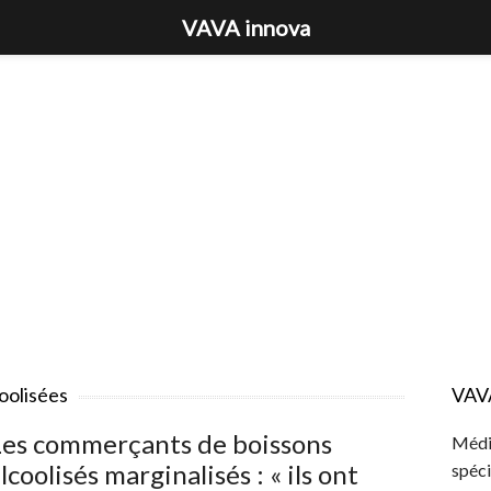
VAVA innova
oolisées
VAV
Les commerçants de boissons
Média
lcoolisés marginalisés : « ils ont
spéci