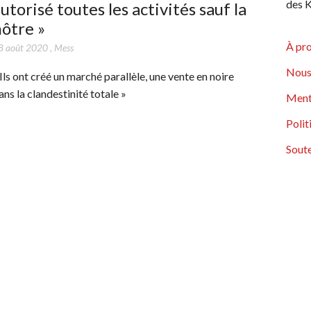
des K
utorisé toutes les activités sauf la
ôtre »
À pr
8 août 2020
,
Mess
Nous
 Ils ont créé un marché parallèle, une vente en noire
ans la clandestinité totale »
Ment
Polit
Soute