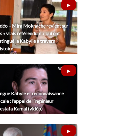
déo – Mira Moknache revient sur
s « vrais référendum » qui ont
stingué la Kabylie à travers
histoire
ngue Kabyle et reconnaissance
cale : l’appel de l’ingénieur
sṭafa Kamal (vidéo)