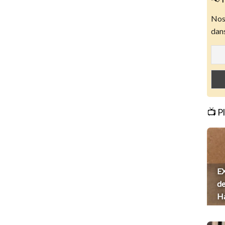
Nos 
dans
📺 P
EX
de
H