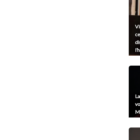
Vi
ce
di
l’
La
vo
Me