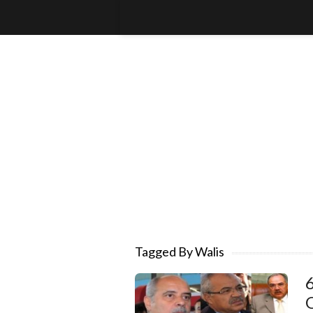
Tagged By Walis
6
O