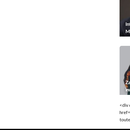
In
Me
Za
in
<div 
href
toute