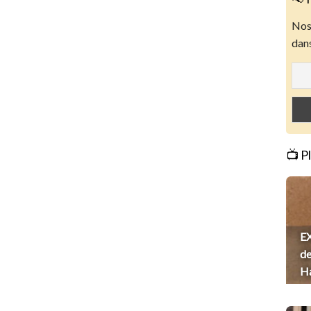
Nos 
dans
📺 P
EX
de
H