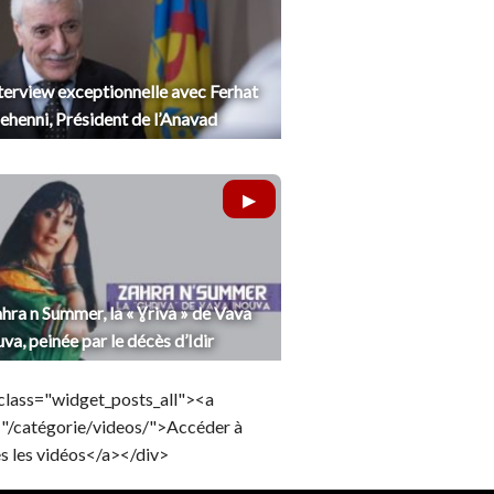
terview exceptionnelle avec Ferhat
henni, Président de l’Anavad
hra n Summer, la « Ɣriva » de Vava
uva, peinée par le décès d’Idir
class="widget_posts_all"><a
="/catégorie/videos/">Accéder à
s les vidéos</a></div>