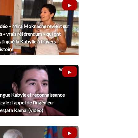
déo – Mira Moknache revient sur
s « vrais référendum » qui ont
stingué la Kabylie à travers
histoire
ngue Kabyle et reconnaissance
cale : l’appel de l’ingénieur
sṭafa Kamal (vidéo)