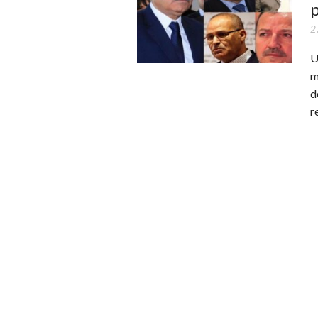
2
U
m
d
r