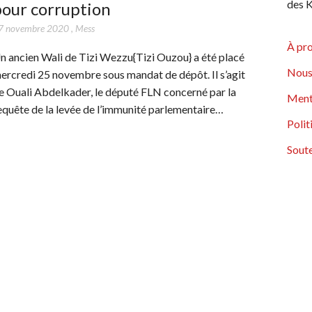
des K
pour corruption
7 novembre 2020
,
Mess
À pr
n ancien Wali de Tizi Wezzu{Tizi Ouzou} a été placé
Nous
ercredi 25 novembre sous mandat de dépôt. Il s’agit
e Ouali Abdelkader, le député FLN concerné par la
Ment
equête de la levée de l’immunité parlementaire…
Polit
Soute