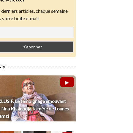
derniers articles, chaque semaine
 votre boite e-mail
lay
LUSIF. Le témoignage émouvant
 Nna Khaloudja, la mère de Lounes
amzi