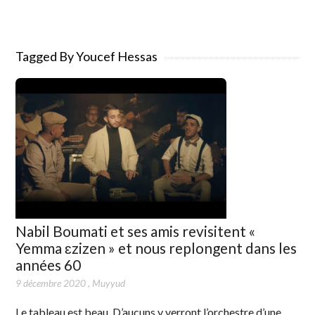
Tagged By Youcef Hessas
Nabil Boumati et ses amis revisitent «
Yemma ɛzizen » et nous replongent dans les
années 60
9 décembre 2020
,
Muyyud
Le tableau est beau. D’aucuns y verront l’orchestre d’une