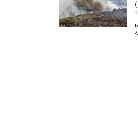
(
3 
L
A