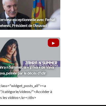
terview exceptionnelle avec Ferhat
henni, Président de l’Anavad
hra n Summer, la « Ɣriva » de Vava
uva, peinée par le décès d’Idir
class="widget_posts_all"><a
="/catégorie/videos/">Accéder à
s les vidéos</a></div>