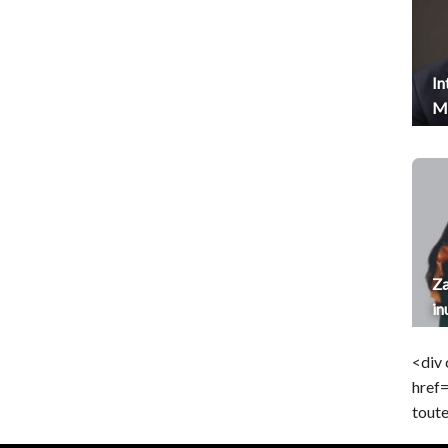
In
Me
Za
in
<div 
href
toute