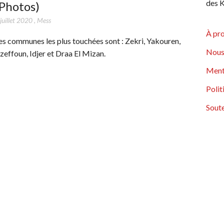
des K
Photos)
juillet 2020
,
Mess
À pr
es communes les plus touchées sont : Zekri, Yakouren,
Nous
zeffoun, Idjer et Draa El Mizan.
Ment
Polit
Soute