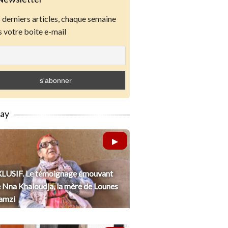
derniers articles, chaque semaine
 votre boite e-mail
lay
LUSIF. Le témoignage émouvant
 Nna Khaloudja, la mère de Lounes
amzi