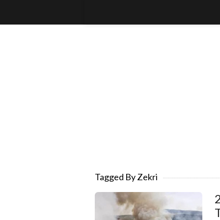
Tagged By Zekri
2
T