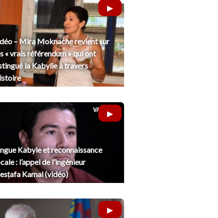
déo – Mira Moknache revient sur
s « vrais référendum » qui ont
stingué la Kabylie à travers
histoire
ngue Kabyle et reconnaissance
cale : l’appel de l’ingénieur
sṭafa Kamal (vidéo)