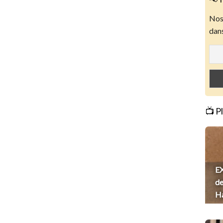
Nos 
dans
📺 P
EX
de
H