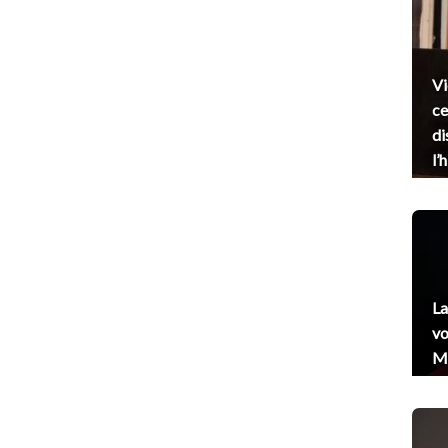
Vi
ce
di
l’
La
vo
Me