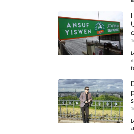
L
U
c
3
L
d
f
p
s
3
L
c