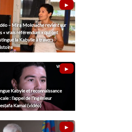
déo – Mira Moknache revient sur
s « vrais référendum » qui ont
stingué la Kabylie à travers
histoire
ngue Kabyle et reconnaissance
cale : l’appel de l’ingénieur
sṭafa Kamal (vidéo)