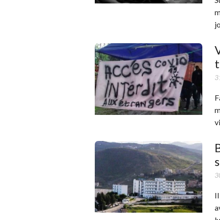
m
j
V
t
3
F
m
v
B
s
3
I
a
l