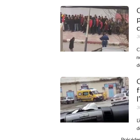
C
p
c
3
C
n
d
C
f
l
3
L
d
Précéde