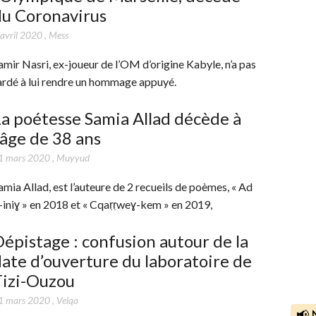
du Coronavirus
 avril 2020
,
Mess
amir Nasri, ex-joueur de l’OM d’origine Kabyle, n’a pas
ardé à lui rendre un hommage appuyé.
a poétesse Samia Allad décède à
’âge de 38 ans
1 mars 2020
,
Muyyud
amia Allad, est l’auteure de 2 recueils de poèmes, « Ad
-iniɣ » en 2018 et « Cqaṛṛweɣ-kem » en 2019,
épistage : confusion autour de la
ate d’ouverture du laboratoire de
Tizi-Ouzou
1 mars 2020
,
Velqa
📢 