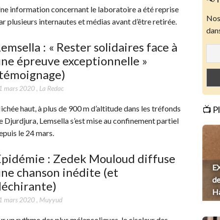
ne information concernant le laboratoire a été reprise
Nos 
ar plusieurs internautes et médias avant d’être retirée.
dans
emsella : « Rester solidaires face à
ne épreuve exceptionnelle »
(témoignage)
1 mars 2020
,
La Redac
ichée haut, à plus de 900 m d’altitude dans les tréfonds
📺 P
e Djurdjura, Lemsella s’est mise au confinement partiel
epuis le 24 mars.
Épidémie : Zedek Mouloud diffuse
EX
ne chanson inédite (et
de
déchirante)
H
1 mars 2020
,
Muyyud
ur un rythme des plus mélancoliques, le ciseleur des