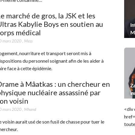
e marché de gros, la JSK et les
ltras Kabylie Boys en soutien au
In
orps médical
Me
0 mars 2020
,
Mess
ogement, nourriture et transport seront mis à
ispositions du personnel soignant afin de les aider à
aire face à cette épidémie.
Drame à Mâatkas : un chercheur en
Za
hysique nucléaire assassiné par
in
on voisin
<div 
0 mars 2020
,
Mhand
href
e voisin aurait usé de son fusil de chasse pour tuer le
toute
hercheur.