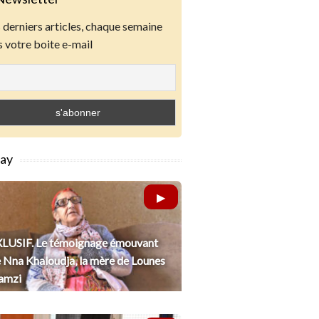
derniers articles, chaque semaine
 votre boite e-mail
lay
LUSIF. Le témoignage émouvant
 Nna Khaloudja, la mère de Lounes
amzi