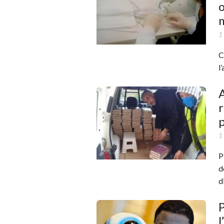
o
1
C
l
A
r
1
P
d
d
P
l