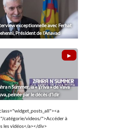
terview exceptionnelle avec Ferhat
henni, Président de l’Anavad
hra n Summer, la « Ɣriva » de Vava
uva, peinée par le décès d’Idir
class="widget_posts_all"><a
="/catégorie/videos/">Accéder à
s les vidéos</a></div>