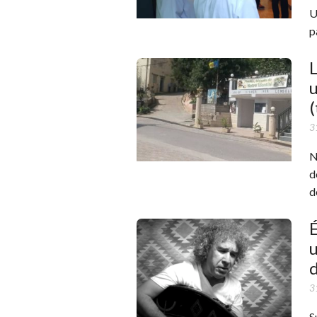
U
p
L
u
3
N
d
d
u
3
S