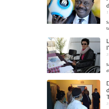
1
S
t
L
l
3
S
d
D
d
3