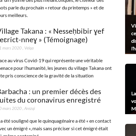
ots parle du prochain « retour du printemps » et de
ours meilleurs.
Vi
illage Takana : « Nesseḥbibir ɣef
ce
eɛrict-nneɣ » (Témoignage)
di
1 mars 2020
,
Velqa
l’
ace au virus Covid-19 qui représente une véritable
enace pour l’humanité, les jeunes du village Takana ont
ite pris conscience de la gravité de la situation
arbacha : un premier décès des
La
uites du coronavirus enregistré
vo
0 mars 2020
,
Arezqi
Me
l a été souligné que le quinquagénaire a été « en contact
vec un émigré », mais sans préciser si cet émigré était
ui-même contaminé…