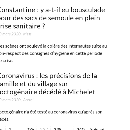
onstantine : y a-t-il eu bousculade
our des sacs de semoule en plein
rise sanitaire ?
0 mars 2020
,
Mess
es scènes ont soulevé la colère des internautes suite au
on-respect des consignes d’hygiène en cette période
e crise.
oronavirus : les précisions de la
amille et du village sur
’octogénaire décédé à Michelet
0 mars 2020
,
Arezqi
’octogénaire n’a été testé au coronavirus qu’après son
écès.
nt
P
1
…
P
236
P
237
P
238
…
P
240
Suivant