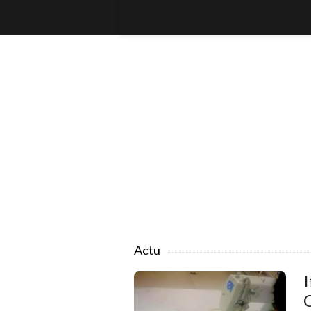
Actu
I
C