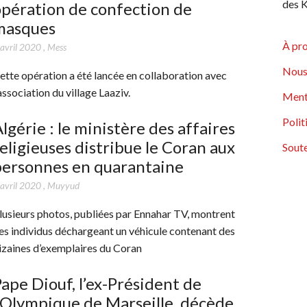
des K
pération de confection de
masques
À pr
 avril 2020
,
Mess
Nous
ette opération a été lancée en collaboration avec
’association du village Laaziv.
Ment
Polit
lgérie : le ministère des affaires
eligieuses distribue le Coran aux
Soute
personnes en quarantaine
 avril 2020
,
Muyyud
lusieurs photos, publiées par Ennahar TV, montrent
es individus déchargeant un véhicule contenant des
izaines d’exemplaires du Coran
ape Diouf, l’ex-Président de
’Olympique de Marseille, décède