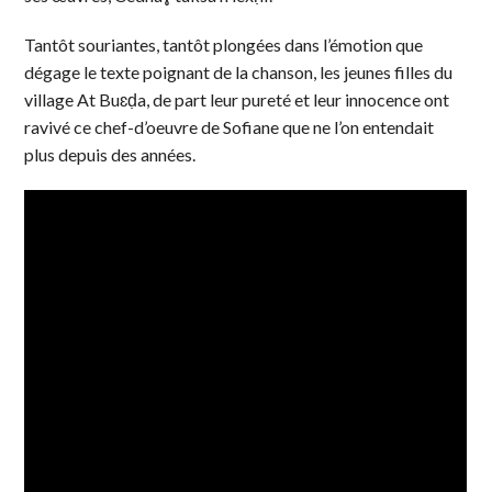
Tantôt souriantes, tantôt plongées dans l’émotion que
dégage le texte poignant de la chanson, les jeunes filles du
village At Buɛḍa, de part leur pureté et leur innocence ont
ravivé ce chef-d’oeuvre de Sofiane que ne l’on entendait
plus depuis des années.