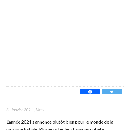
31 janvier 2021
,
Mess
L’année 2021 s’annonce plutôt bien pour le monde de la
musique kabyle. Plusieurs belles chansons ont été