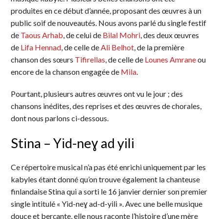
produites en ce début d’année, proposant des œuvres à un
public soif de nouveautés. Nous avons parlé du single festif
de
Taous Arhab
, de celui de
Bilal Mohri
, des deux œuvres
de
Lifa Hennad
, de celle de
Ali Belhot
, de la première
chanson des sœurs
Tifirellas
, de celle de
Lounes Amrane
ou
encore de la chanson engagée de
Mila
.
Pourtant, plusieurs autres œuvres ont vu le jour ; des
chansons inédites, des reprises et des œuvres de chorales,
dont nous parlons ci-dessous.
Stina – Yid-neɣ ad yili
Ce répertoire musical n’a pas été enrichi uniquement par les
kabyles étant donné qu’on trouve également la chanteuse
finlandaise Stina qui a sorti le 16 janvier dernier son premier
single intitulé « Yid-neɣ ad-d-yili ». Avec une belle musique
douce et berçante, elle nous raconte l’histoire d’une mère