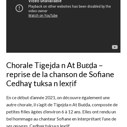
Chorale Tigejda n At Buɛḍa –
reprise de la chanson de Sofiane
Cedhaɣ tuksa n lexṛif
En ce début d’année 2021, on découvre également une
autre chorale, il s’agit de Tigejda n At Buɛḍa, composée de
petites filles âgées d’environ 6 à 12 ans. Elles ont rendu un
bel hommage au chanteur Sofiane en interprétant l’une de
ses œuvres, Cedhaɣ tuksa n lexṛif.