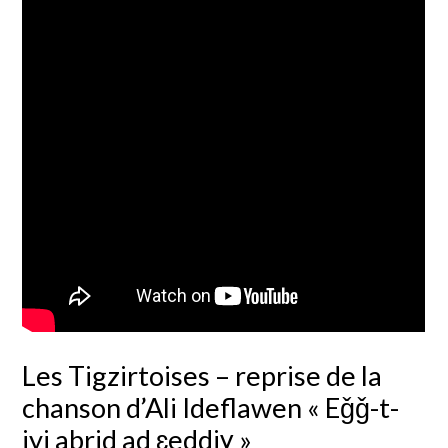
Les Tigzirtoises – reprise de la
chanson d’Ali Ideflawen « Eǧǧ-t-
iyi abrid ad ɛeddiɣ »