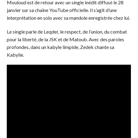
Mouloud est de retour avec un single inédit diffusé le 28
janvier sur sa chaîne YouTube officielle. Il s’agit d’une
interprétation en solo avec sa mandole enregistrée chez lui.
Le single parle de Leqdeṛ, le respect, de l’union, du combat
pour la liberté, de la JSK et de Matoub. Avec des paroles
profondes, dans un kabyle limpide, Zedek chante sa
Kabylie.