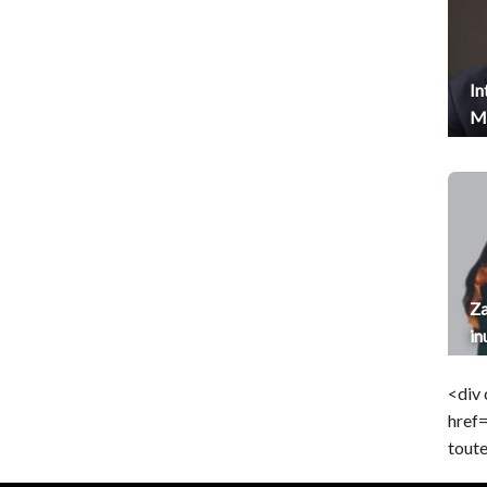
In
Me
Za
in
<div 
href
toute