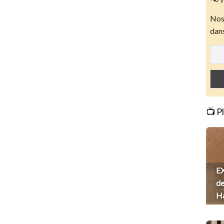
Nos 
dans
📺 P
EX
de
H