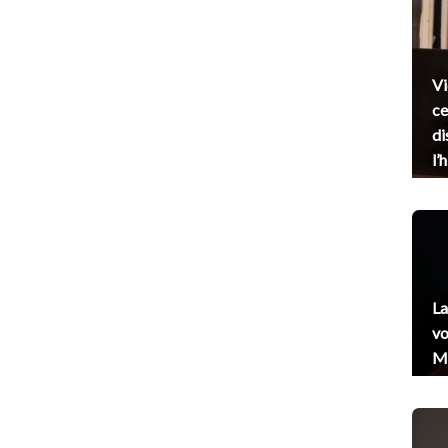
Vi
ce
di
l’
La
vo
Me