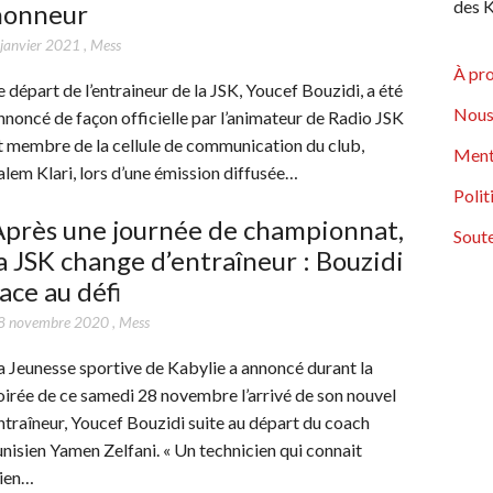
des K
honneur
 janvier 2021
,
Mess
À pr
e départ de l’entraineur de la JSK, Youcef Bouzidi, a été
Nous
nnoncé de façon officielle par l’animateur de Radio JSK
t membre de la cellule de communication du club,
Ment
alem Klari, lors d’une émission diffusée…
Polit
Après une journée de championnat,
Soute
a JSK change d’entraîneur : Bouzidi
ace au défi
8 novembre 2020
,
Mess
a Jeunesse sportive de Kabylie a annoncé durant la
oirée de ce samedi 28 novembre l’arrivé de son nouvel
ntraîneur, Youcef Bouzidi suite au départ du coach
unisien Yamen Zelfani. « Un technicien qui connait
ien…