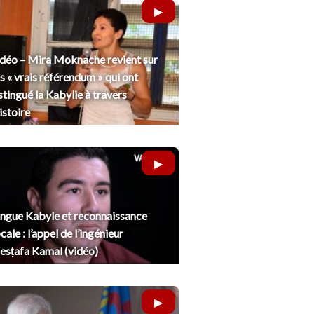
déo – Mira Moknache revient sur
s « vrais référendum » qui ont
stingué la Kabylie à travers
histoire
ngue Kabyle et reconnaissance
cale : l’appel de l’ingénieur
sṭafa Kamal (vidéo)