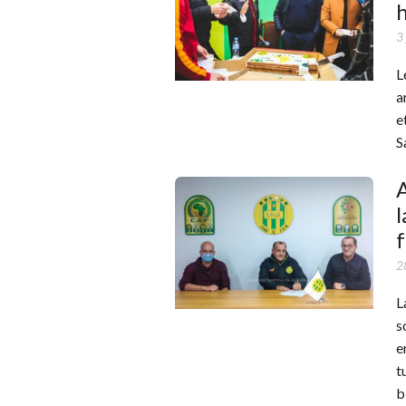
3
L
a
e
S
l
f
2
L
s
e
t
b