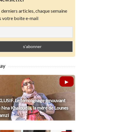
derniers articles, chaque semaine
 votre boite e-mail
lay
LUSIF. Le témoignage émouvant
 Nna Khaloudja, la mère de Lounes
amzi