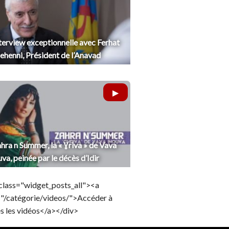
terview exceptionnelle avec Ferhat
henni, Président de l’Anavad
hra n Summer, la « Ɣriva » de Vava
uva, peinée par le décès d’Idir
class="widget_posts_all"><a
="/catégorie/videos/">Accéder à
s les vidéos</a></div>