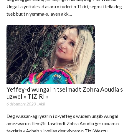
Ungal-a yettales-d asaru n tudert n Tiziri, segmi i tella deg
tɛebbuḍt n yemma-s, ayen akk…
Yeffeɣ-d wungal n tselmadt Zohra Aoudia s
uzwel « TIZIRI »
6 décembre 2020
,
Akli
Deg wussan-agi yezrin i d-yeffeɣ s wudem unṣib wungal
amezwaru n tlemẓit-taselmdt Zohra Aoudia ɣer uxxam n
teẓrigin « Achab » i yellan deg yiɣrem n Tizi Wezzu.