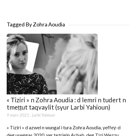
Tagged By Zohra Aoudia
« Tiziri » n Zohra Aoudia : d lemri n tudert n
tmeṭṭut taqvaylit (sγur Larbi Yahioun)
9 mars 2021
,
Larbi Yahioun
« Tiziri » d azwel n wungal i tura Zohra Aoudia, yeffeγ-d
deg useggas 2020, γer teẓrigin Achab, deg Tizi Wezzu.