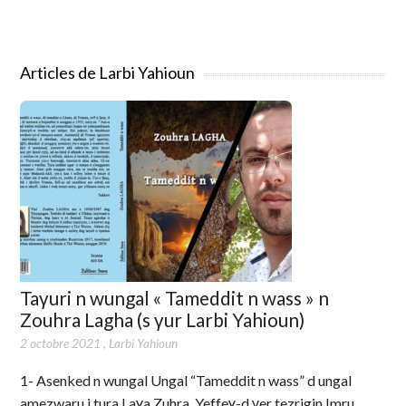
Articles de Larbi Yahioun
Taγuri n wungal « Tameddit n wass » n
Zouhra Lagha (s γur Larbi Yahioun)
2 octobre 2021
,
Larbi Yahioun
1- Asenked n wungal Ungal “Tameddit n wass” d ungal
amezwaru i tura Laɣa Zuhra. Yeffeɣ-d γer tezrigin Imru