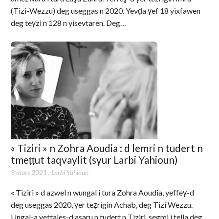
(Tizi-Wezzu) deg useggas n 2020. Yevḍa γef 18 yixfawen
deg teγzi n 128 n yisevtaren. Deg…
« Tiziri » n Zohra Aoudia : d lemri n tudert n
tmeṭṭut taqvaylit (sγur Larbi Yahioun)
9 mars 2021
,
Larbi Yahioun
« Tiziri » d azwel n wungal i tura Zohra Aoudia, yeffeγ-d
deg useggas 2020, γer teẓrigin Achab, deg Tizi Wezzu.
Ungal-a yettales-d asaru n tudert n Tiziri, segmi i tella deg