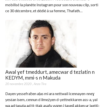
mobilisé la planète Instagram pour son nouveau clip, sorti
ce 30 décembre, et dédié à sa femme, Thafath…
Awal ɣef tmeddurt, amecwar d tezlatin n
KEDYM, mmi-s n Makuda
20 novembre 2020
,
Anza Tira
Dayen yessefraḥen aṭas mi ara nettwali icennayen-nneɣ
yesεan isem, cennun d ilmeẓyen d-yettnekkaren ass-a, yal
wa ad tasuta ad tt-ttak asafu yuɣen i tayeḍ akken ur ixetti-