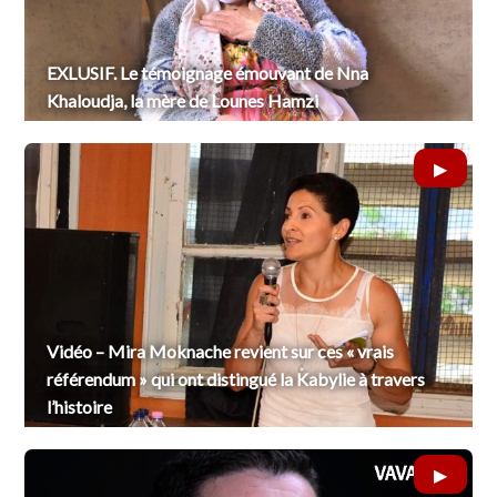
EXLUSIF. Le témoignage émouvant de Nna
Khaloudja, la mère de Lounes Hamzi
Vidéo – Mira Moknache revient sur ces « vrais
référendum » qui ont distingué la Kabylie à travers
l’histoire