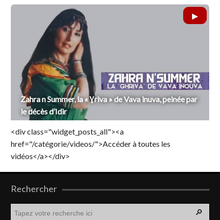
Zahra n Summer, la « Ɣriva » de Vava inuva, peinée par
le décès d’Idir
<div class="widget_posts_all"><a
href="/catégorie/videos/">Accéder à toutes les
vidéos</a></div>
Rechercher
R