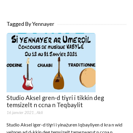
Tagged By Yennayer
Studio Aksel gren-d tiɣri i tikkin deg
temsizelt n ccna n Teqbaylit
16 janvier 2021
,
Akli
Studio Aksel iger-d tiɣri i yinaẓuren Iqbayliyen d kra n wid
yebɣan ad d-kkin deg temsizelt tamezwarut n ccna n