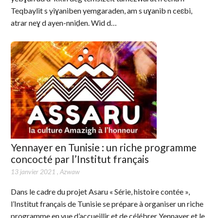
Teqbaylit s yiɣaniben yemgaraden, am s uɣanib n ceɛbi,
atrar neɣ d ayen-nniḍen. Wid d…
Yennayer en Tunisie : un riche programme
concocté par l’Institut français
13 janvier 2021
,
Azwaw
Dans le cadre du projet Asaru « Série, histoire contée »,
l’Institut français de Tunisie se prépare à organiser un riche
programme en vue d’accueillir et de célébrer Yennayer et le