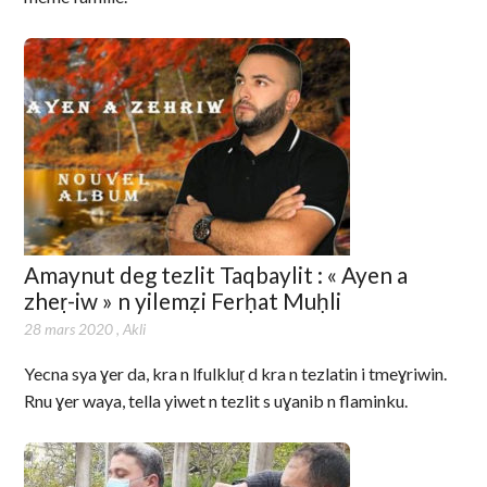
Amaynut deg tezlit Taqbaylit : « Ayen a
zheṛ-iw » n yilemẓi Ferḥat Muḥli
28 mars 2020
,
Akli
Yecna sya ɣer da, kra n lfulkluṛ d kra n tezlatin i tmeɣriwin.
Rnu ɣer waya, tella yiwet n tezlit s uɣanib n flaminku.