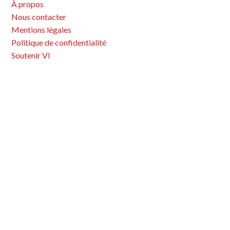
À propos
t
Nous contacter
i
Mentions légales
o
Politique de confidentialité
n
Soutenir VI
d
e
s
a
r
t
i
c
l
e
s