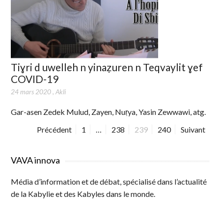
Tiɣri d uwelleh n yinaẓuren n Teqvaylit ɣef
COVID-19
24 mars 2020
,
Akli
Gar-asen Zedek Mulud, Zayen, Nuṛya, Yasin Zewwawi, atg.
Précédent
P
1
…
P
238
P
239
P
240
Suivant
a
a
a
a
N
g
g
g
g
a
VAVA innova
e
e
e
e
v
Média d’information et de débat, spécialisé dans l’actualité
i
de la Kabylie et des Kabyles dans le monde.
g
a