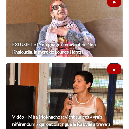
EXLUSIF. Le témoignage émouvant de Nna
Khaloudja, la mère de Lounes Hamzi
Vidéo – Mira Moknache revient sur ces « vrais
référendum » qui ont distingué la Kabylie à travers