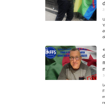
3
U
Y
é
d
«
d
n
1
L
F
m
r