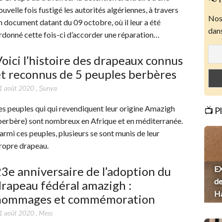
ouvelle fois fustigé les autorités algériennes, à travers
Nos 
n document datant du 09 octobre, où il leur a été
dans
rdonné cette fois-ci d’accorder une réparation…
oici l’histoire des drapeaux connus
t reconnus de 5 peuples berbères
1 août 2020
,
Ṣunya
es peuples qui qui revendiquent leur origine Amazigh
📺 P
berbère) sont nombreux en Afrique et en méditerranée.
armi ces peuples, plusieurs se sont munis de leur
ropre drapeau.
3e anniversaire de l’adoption du
EX
de
rapeau fédéral amazigh :
H
hommages et commémoration
1 août 2020
,
Mess