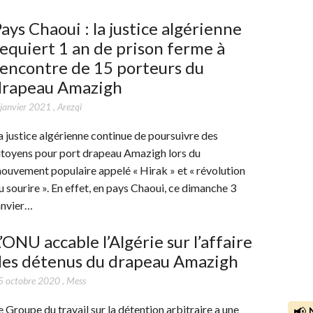
ays Chaoui : la justice algérienne
equiert 1 an de prison ferme à
’encontre de 15 porteurs du
drapeau Amazigh
 janvier 2021
,
Arezqi
a justice algérienne continue de poursuivre des
itoyens pour port drapeau Amazigh lors du
ouvement populaire appelé « Hirak » et « révolution
u sourire ». En effet, en pays Chaoui, ce dimanche 3
anvier…
’ONU accable l’Algérie sur l’affaire
des détenus du drapeau Amazigh
5 octobre 2020
,
Mess
e Groupe du travail sur la détention arbitraire a une
📢 