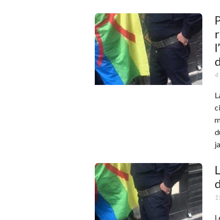
P
r
l
4
L
c
m
d
j
L
1
L