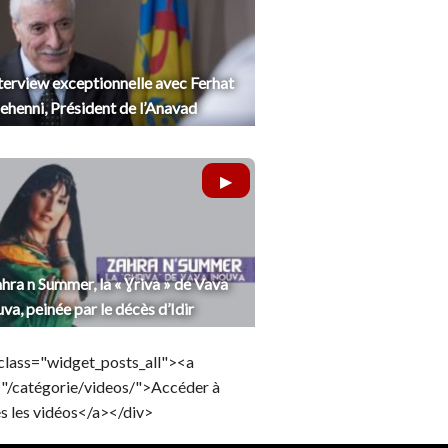
terview exceptionnelle avec Ferhat
henni, Président de l’Anavad
hra n Summer, la « Ɣriva » de Vava
uva, peinée par le décès d’Idir
class="widget_posts_all"><a
="/catégorie/videos/">Accéder à
s les vidéos</a></div>