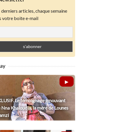
derniers articles, chaque semaine
 votre boite e-mail
lay
LUSIF. Le témoignage émouvant
 Nna Khaloudja, la mère de Lounes
amzi