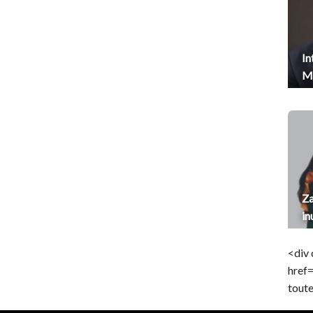
In
Me
Za
in
<div 
href
toute