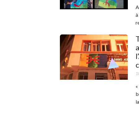
A
à
r
a
l
c
1
«
b
l