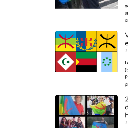
n
u
o
V
e
3
L
(
P
p
2
d
3