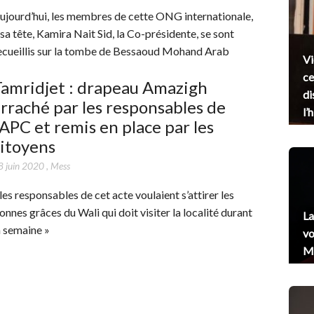
ujourd’hui, les membres de cette ONG internationale,
 sa tête, Kamira Nait Sid, la Co-présidente, se sont
ecueillis sur la tombe de Bessaoud Mohand Arab
Vi
ce
Tamridjet : drapeau Amazigh
di
rraché par les responsables de
l’
’APC et remis en place par les
itoyens
8 juin 2020
,
Mess
 les responsables de cet acte voulaient s’attirer les
onnes grâces du Wali qui doit visiter la localité durant
La
a semaine »
vo
Me