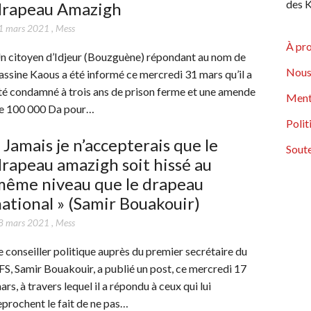
des K
drapeau Amazigh
1 mars 2021
,
Mess
À pr
n citoyen d’Idjeur (Bouzguène) répondant au nom de
Nous
assine Kaous a été informé ce mercredi 31 mars qu’il a
té condamné à trois ans de prison ferme et une amende
Ment
e 100 000 Da pour…
Polit
 Jamais je n’accepterais que le
Soute
rapeau amazigh soit hissé au
même niveau que le drapeau
ational » (Samir Bouakouir)
8 mars 2021
,
Mess
e conseiller politique auprès du premier secrétaire du
FS, Samir Bouakouir, a publié un post, ce mercredi 17
ars, à travers lequel il a répondu à ceux qui lui
eprochent le fait de ne pas…