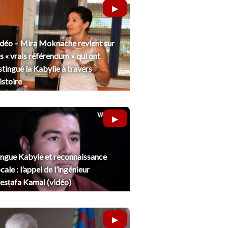
déo – Mira Moknache revient sur
s « vrais référendum » qui ont
stingué la Kabylie à travers
histoire
ngue Kabyle et reconnaissance
cale : l’appel de l’ingénieur
sṭafa Kamal (vidéo)