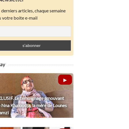
derniers articles, chaque semaine
 votre boite e-mail
lay
LUSIF. Le témoignage émouvant
 Nna Khaloudja, la mère de Lounes
amzi