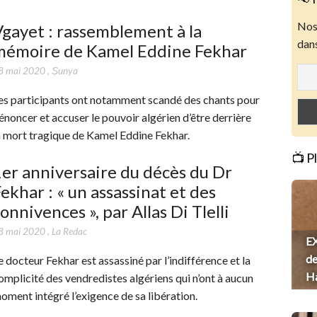
Nos 
gayet : rassemblement à la
dans
mémoire de Kamel Eddine Fekhar
8 mai 2020
,
Ṣunya
es participants ont notamment scandé des chants pour
énoncer et accuser le pouvoir algérien d’être derrière
a mort tragique de Kamel Eddine Fekhar.
📺 P
er anniversaire du décès du Dr
ekhar : « un assassinat et des
onnivences », par Allas Di Tlelli
8 mai 2020
,
La Redac
EX
de
e docteur Fekhar est assassiné par l’indifférence et la
H
omplicité des vendredistes algériens qui n’ont à aucun
oment intégré l’exigence de sa libération.