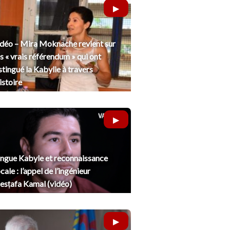
déo – Mira Moknache revient sur
s « vrais référendum » qui ont
stingué la Kabylie à travers
histoire
ngue Kabyle et reconnaissance
cale : l’appel de l’ingénieur
sṭafa Kamal (vidéo)