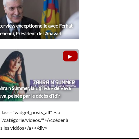
terview exceptionnelle avec Ferhat
henni, Président de l’Anavad
hra n Summer, la « Ɣriva » de Vava
uva, peinée par le décès d’Idir
class="widget_posts_all"><a
="/catégorie/videos/">Accéder à
s les vidéos</a></div>