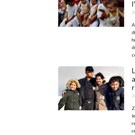
l
2
A
d
h
d
c
L
a
r
2
Z
l
r
r