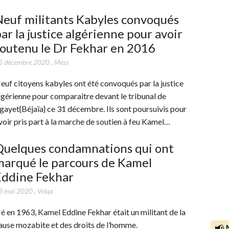
euf militants Kabyles convoqués
ar la justice algérienne pour avoir
outenu le Dr Fekhar en 2016
5 décembre 2020
,
Mess
euf citoyens kabyles ont été convoqués par la justice
lgérienne pour comparaitre devant le tribunal de
gayet{Béjaïa} ce 31 décembre. Ils sont poursuivis pour
voir pris part à la marche de soutien à feu Kamel…
Quelques condamnations qui ont
marqué le parcours de Kamel
Eddine Fekhar
8 mai 2020
,
Velqa
é en 1963, Kamel Eddine Fekhar était un militant de la
ause mozabite et des droits de l’homme.
📢 