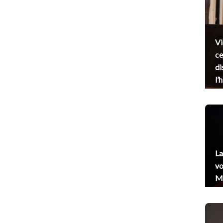
Vi
ce
di
l’
La
vo
Me