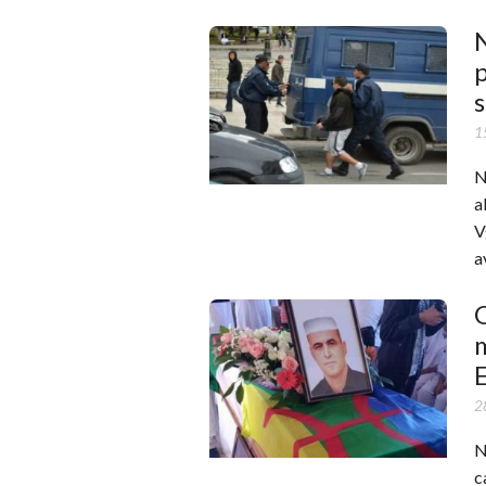
N
p
s
1
N
a
V
a
2
N
c