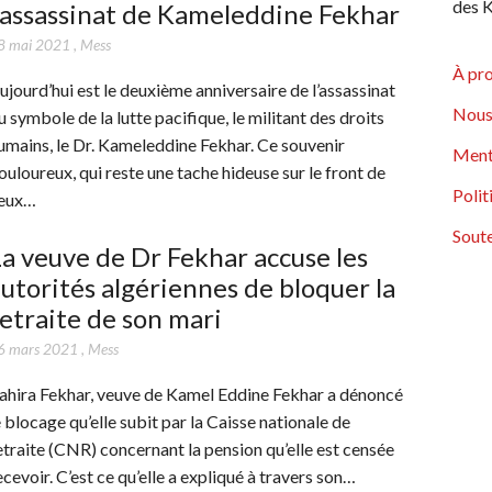
des K
’assassinat de Kameleddine Fekhar
8 mai 2021
,
Mess
À pr
ujourd’hui est le deuxième anniversaire de l’assassinat
Nous
u symbole de la lutte pacifique, le militant des droits
umains, le Dr. Kameleddine Fekhar. Ce souvenir
Ment
ouloureux, qui reste une tache hideuse sur le front de
Polit
eux…
Soute
a veuve de Dr Fekhar accuse les
utorités algériennes de bloquer la
etraite de son mari
6 mars 2021
,
Mess
ahira Fekhar, veuve de Kamel Eddine Fekhar a dénoncé
e blocage qu’elle subit par la Caisse nationale de
etraite (CNR) concernant la pension qu’elle est censée
ecevoir. C’est ce qu’elle a expliqué à travers son…