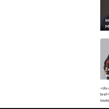
In
Me
Za
in
<div 
href
toute