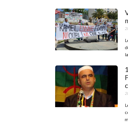
V
2
L
d
l
1
F
c
2
L
c
m