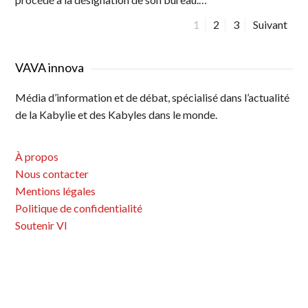
P
1
P
2
P
3
Suivant
a
a
a
N
g
g
g
a
VAVA innova
e
e
e
v
Média d’information et de débat, spécialisé dans l’actualité
i
de la Kabylie et des Kabyles dans le monde.
g
a
À propos
t
Nous contacter
i
Mentions légales
o
Politique de confidentialité
n
Soutenir VI
d
e
s
a