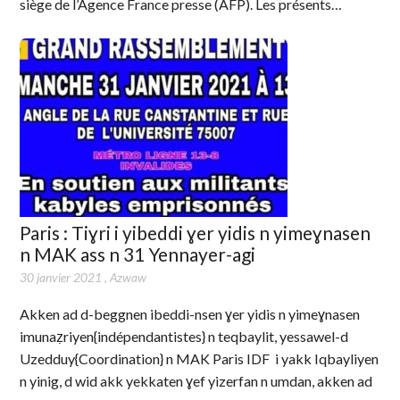
siège de l’Agence France presse (AFP). Les présents…
Paris : Tiɣri i yibeddi ɣer yidis n yimeɣnasen
n MAK ass n 31 Yennayer-agi
30 janvier 2021
,
Azwaw
Akken ad d-beggnen ibeddi-nsen ɣer yidis n yimeɣnasen
imunaẓriyen{indépendantistes} n teqbaylit, yessawel-d
Uzedduy{Coordination} n MAK Paris IDF i yakk Iqbayliyen
n yinig, d wid akk yekkaten ɣef yizerfan n umdan, akken ad