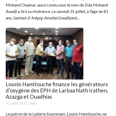
Mohand Ouamar, aussi connu sous le nom de Dda Mohand
Awaḍi a tiré sa révérence, ce samedi 31 juillet, à l’âge de 81
ans. L’enfant d’ Adɣaɣ-Amellal (Iwaḍiyen)…
Lounis Hamitouche finance les générateurs
d’oxygène des EPH de Larbaa Nath Irathen,
Azazga et Ouadhias
31 juillet 2021
,
Mess
Le patron de la Laiterie Soummam, Lounis Hamitouche, ne