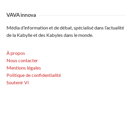
a
a
a
a
a
N
g
g
g
g
g
a
VAVA innova
e
e
e
e
e
v
Média d’information et de débat, spécialisé dans l’actualité
i
de la Kabylie et des Kabyles dans le monde.
g
a
À propos
t
Nous contacter
i
Mentions légales
o
Politique de confidentialité
n
Soutenir VI
d
e
s
a
r
t