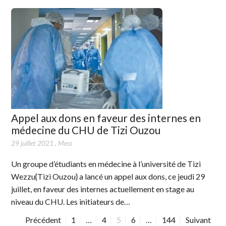
Appel aux dons en faveur des internes en
médecine du CHU de Tizi Ouzou
29 juillet 2021
,
Mess
Un groupe d’étudiants en médecine à l’université de Tizi
Wezzu{Tizi Ouzou} a lancé un appel aux dons, ce jeudi 29
juillet, en faveur des internes actuellement en stage au
niveau du CHU. Les initiateurs de…
Précédent
P
1
…
P
4
P
5
P
6
…
P
144
Suivant