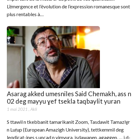
L’émergence et l’évolution de l’expression romanesque sont
plus rentables à…
Asarag akked umesniles Said Chemakh, ass n
02 deg mayyu ɣef tsekla taqbaylit yuran
1 mai 2021
,
Akli
S ttawil n tkebbanit tamarikanit Zoom, Tasdawit Tamaziɣr
n Luṛup (European Amazigh University), tettkemmil deg
leqdicat-ines s uncad n yimyura, isdawanen, agaggen, … i d-