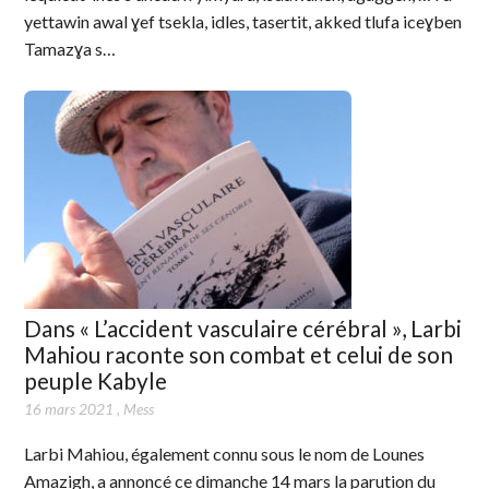
yettawin awal ɣef tsekla, idles, tasertit, akked tlufa iceɣben
Tamazɣa s…
Dans « L’accident vasculaire cérébral », Larbi
Mahiou raconte son combat et celui de son
peuple Kabyle
16 mars 2021
,
Mess
Larbi Mahiou, également connu sous le nom de Lounes
Amazigh, a annoncé ce dimanche 14 mars la parution du