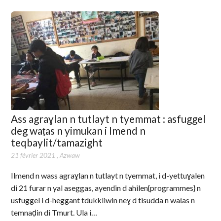
Ass agraɣlan n tutlayt n tyemmat : asfuggel
deg waṭas n yimukan i lmend n
teqbaylit/tamazight
21 février 2021
,
Azwaw
Ilmend n wass agraɣlan n tutlayt n tyemmat, i d-yettuɣalen
di 21 furar n yal aseggas, ayendin d ahilen{programmes} n
usfuggel i d-heggant tdukkliwin neɣ d tisudda n waṭas n
temnaḍin di Tmurt. Ula i…