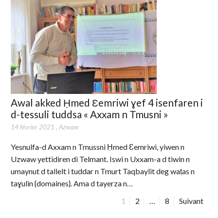
Awal akked Ḥmed Ɛemriwi ɣef 4 isenfaren i
d-tessuli tuddsa « Axxam n Tmusni »
14 février 2021
,
Azwaw
Yesnulfa-d Axxam n Tmussni Ḥmed Ɛemriwi, yiwen n
Uzwaw yettidiren di Telmant. Iswi n Uxxam-a d tiwin n
umaynut d tallelt i tuddar n Tmurt Taqbaylit deg waṭas n
taɣulin {domaines}. Ama d tayerza n…
P
1
P
2
…
P
8
Suivant
a
a
a