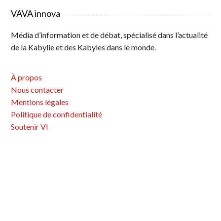
N
g
g
g
a
VAVA innova
e
e
e
v
Média d’information et de débat, spécialisé dans l’actualité
i
de la Kabylie et des Kabyles dans le monde.
g
a
À propos
t
Nous contacter
i
Mentions légales
o
Politique de confidentialité
n
Soutenir VI
d
e
s
a
r
t