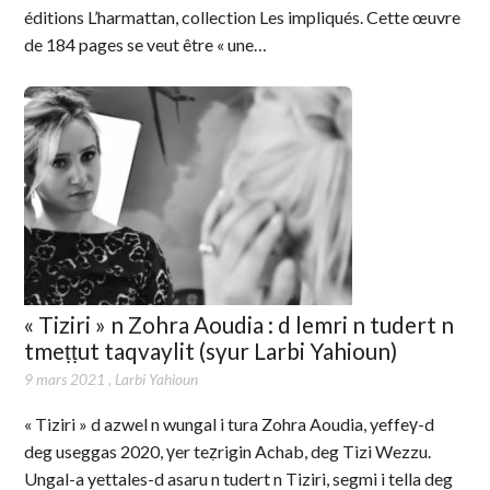
éditions L’harmattan, collection Les impliqués. Cette œuvre
de 184 pages se veut être « une…
« Tiziri » n Zohra Aoudia : d lemri n tudert n
tmeṭṭut taqvaylit (sγur Larbi Yahioun)
9 mars 2021
,
Larbi Yahioun
« Tiziri » d azwel n wungal i tura Zohra Aoudia, yeffeγ-d
deg useggas 2020, γer teẓrigin Achab, deg Tizi Wezzu.
Ungal-a yettales-d asaru n tudert n Tiziri, segmi i tella deg