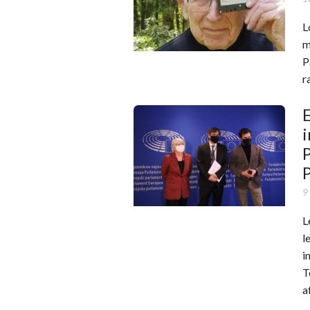
L
m
P
r
E
i
P
9
L
l
i
T
a