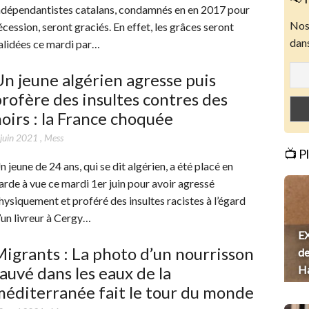
ndépendantistes catalans, condamnés en en 2017 pour
Nos 
écession, seront graciés. En effet, les grâces seront
dans
alidées ce mardi par…
n jeune algérien agresse puis
rofère des insultes contres des
oirs : la France choquée
 juin 2021
,
Mess
📺 P
n jeune de 24 ans, qui se dit algérien, a été placé en
arde à vue ce mardi 1er juin pour avoir agressé
hysiquement et proféré des insultes racistes à l’égard
’un livreur à Cergy…
EX
igrants : La photo d’un nourrisson
de
auvé dans les eaux de la
H
éditerranée fait le tour du monde