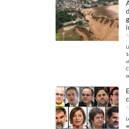
A
g
16
U
1
v
C
o
E
c
2
L
a