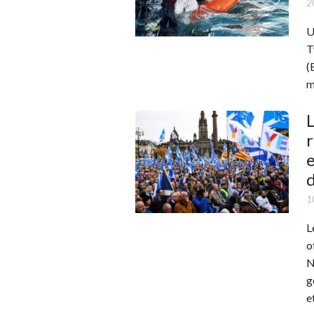
2
U
T
(
m
L
r
1
L
o
N
g
e