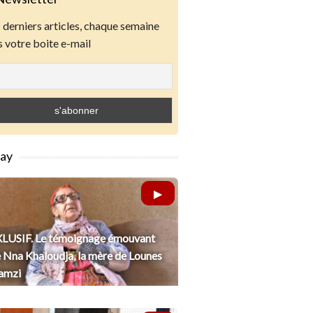
derniers articles, chaque semaine
 votre boite e-mail
lay
LUSIF. Le témoignage émouvant
 Nna Khaloudja, la mère de Lounes
amzi