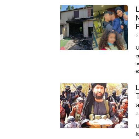
L
M
F
6
U
e
n
e
D
T
a
2
U
l