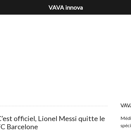
VAVA innova
VAV
’est officiel, Lionel Messi quitte le
Média
FC Barcelone
spéci