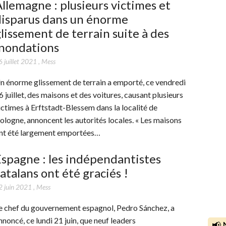
llemagne : plusieurs victimes et
disparus dans un énorme
lissement de terrain suite à des
inondations
 juillet 2021
,
Mess
n énorme glissement de terrain a emporté, ce vendredi
6 juillet, des maisons et des voitures, causant plusieurs
ictimes à Erftstadt-Blessem dans la localité de
ologne, annoncent les autorités locales. « Les maisons
nt été largement emportées…
spagne : les indépendantistes
atalans ont été graciés !
2 juin 2021
,
Mess
e chef du gouvernement espagnol, Pedro Sánchez, a
nnoncé, ce lundi 21 juin, que neuf leaders
📢 