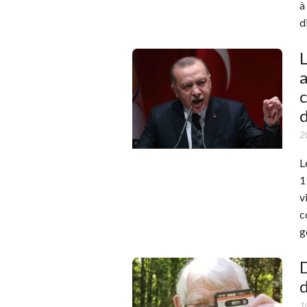
à
d
L
a
c
d
2
L
1
v
c
g
D
d
1