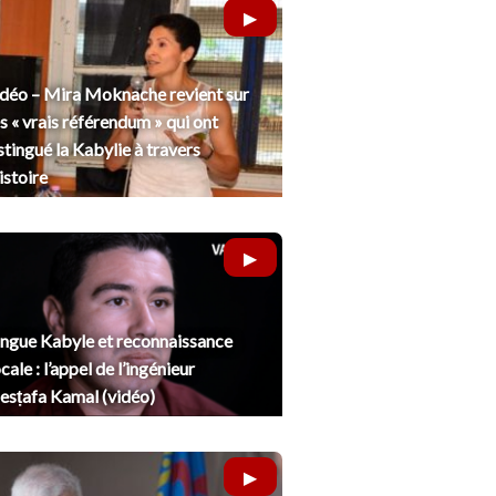
déo – Mira Moknache revient sur
s « vrais référendum » qui ont
stingué la Kabylie à travers
histoire
ngue Kabyle et reconnaissance
cale : l’appel de l’ingénieur
sṭafa Kamal (vidéo)