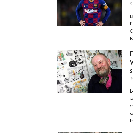
5
L
l
C
B
D
W
19
L
s
r
s
t