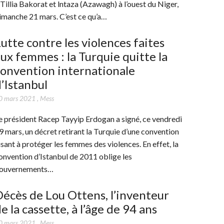
 Tillia Bakorat et lntaza (Azawagh) à l’ouest du Niger,
imanche 21 mars. C’est ce qu’a…
utte contre les violences faites
ux femmes : la Turquie quitte la
onvention internationale
’Istanbul
0 mars 2021
,
Mess
e président Racep Tayyip Erdogan a signé, ce vendredi
9 mars, un décret retirant la Turquie d’une convention
isant à protéger les femmes des violences. En effet, la
onvention d’Istanbul de 2011 oblige les
ouvernements…
écès de Lou Ottens, l’inventeur
e la cassette, à l’âge de 94 ans
0 mars 2021
,
Mess