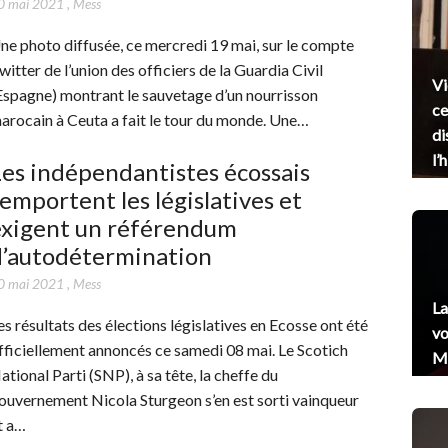
0 mai 2021
,
Mess
ne photo diffusée, ce mercredi 19 mai, sur le compte
witter de l’union des officiers de la Guardia Civil
Vi
Espagne) montrant le sauvetage d’un nourrisson
ce
arocain à Ceuta a fait le tour du monde. Une…
di
l’
es indépendantistes écossais
emportent les législatives et
exigent un référendum
d’autodétermination
0 mai 2021
,
Mess
La
es résultats des élections législatives en Ecosse ont été
vo
fficiellement annoncés ce samedi 08 mai. Le Scotich
Me
ational Parti (SNP), à sa tête, la cheffe du
ouvernement Nicola Sturgeon s’en est sorti vainqueur
t a…