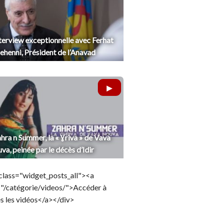
terview exceptionnelle avec Ferhat
henni, Président de l’Anavad
hra n Summer, la « Ɣriva » de Vava
uva, peinée par le décès d’Idir
class="widget_posts_all"><a
="/catégorie/videos/">Accéder à
s les vidéos</a></div>