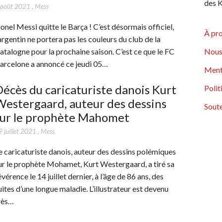
des K
 août 2021
,
Mess
ionel Messi quitte le Barça ! C’est désormais officiel,
À pr
’argentin ne portera pas les couleurs du club de la
atalogne pour la prochaine saison. C’est ce que le FC
Nous
arcelone a annoncé ce jeudi 05…
Ment
écès du caricaturiste danois Kurt
Polit
estergaard, auteur des dessins
Soute
sur le prophète Mahomet
 juillet 2021
,
Mess
e caricaturiste danois, auteur des dessins polémiques
ur le prophète Mohamet, Kurt Westergaard, a tiré sa
évérence le 14 juillet dernier, à l’âge de 86 ans, des
uites d’une longue maladie. L’illustrateur est devenu
rès…