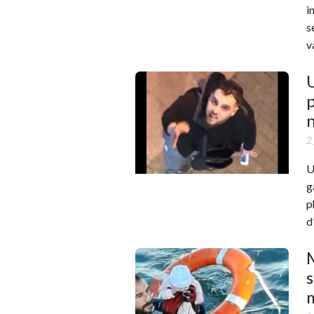
i
s
v
U
p
n
2
U
g
p
d
M
s
m