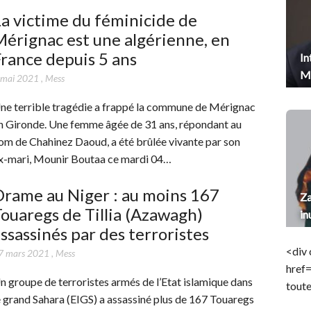
a victime du féminicide de
érignac est une algérienne, en
rance depuis 5 ans
In
Me
 mai 2021
,
Mess
ne terrible tragédie a frappé la commune de Mérignac
n Gironde. Une femme âgée de 31 ans, répondant au
om de Chahinez Daoud, a été brûlée vivante par son
x-mari, Mounir Boutaa ce mardi 04…
rame au Niger : au moins 167
Za
ouaregs de Tillia (Azawagh)
in
ssassinés par des terroristes
<div 
7 mars 2021
,
Mess
href
n groupe de terroristes armés de l’Etat islamique dans
toute
e grand Sahara (EIGS) a assassiné plus de 167 Touaregs